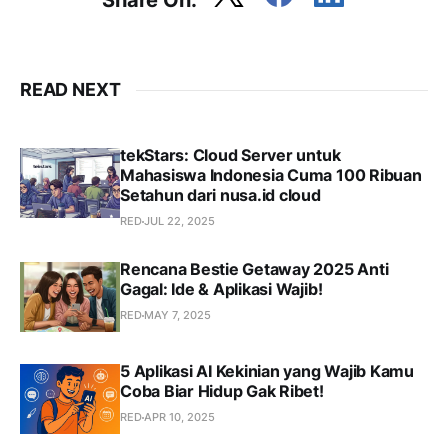
Share On:
READ NEXT
tekStars: Cloud Server untuk
Mahasiswa Indonesia Cuma 100 Ribuan
Setahun dari nusa.id cloud
RED
JUL 22, 2025
Rencana Bestie Getaway 2025 Anti
Gagal: Ide & Aplikasi Wajib!
RED
MAY 7, 2025
5 Aplikasi AI Kekinian yang Wajib Kamu
Coba Biar Hidup Gak Ribet!
RED
APR 10, 2025