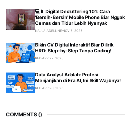
💻📱 Digital Decluttering 101: Cara
'Bersih-Bersih' Mobile Phone Biar Nggak
Cemas dan Tidur Lebih Nyenyak
NAJLA ADELLINE
NOV 5, 2025
Bikin CV Digital Interaktif Biar Dilirik
HRD: Step-by-Step Tanpa Coding!
RED
APR 22, 2025
Data Analyst Adalah: Profesi
Menjanjikan di Era AI, Ini Skill Wajibnya!
RED
APR 20, 2025
COMMENTS (
)