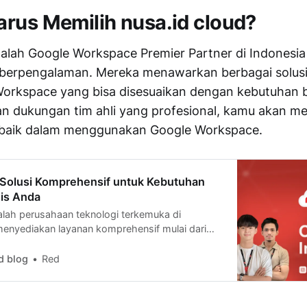
rus Memilih nusa.id cloud?
dalah Google Workspace Premier Partner di Indonesi
 berpengalaman. Mereka menawarkan berbagai solusi
Workspace yang bisa disesuaikan dengan kebutuhan b
gan dukungan tim ahli yang profesional, kamu akan 
baik dalam menggunakan Google Workspace.
: Solusi Komprehensif untuk Kebutuhan
nis Anda
alah perusahaan teknologi terkemuka di
menyediakan layanan komprehensif mulai dari
ed, aplikasi SaaS HRIS Nusawork, cloud, server,
ga managed services. Temukan solusi teknologi
d blog
Red
is Anda di sini!