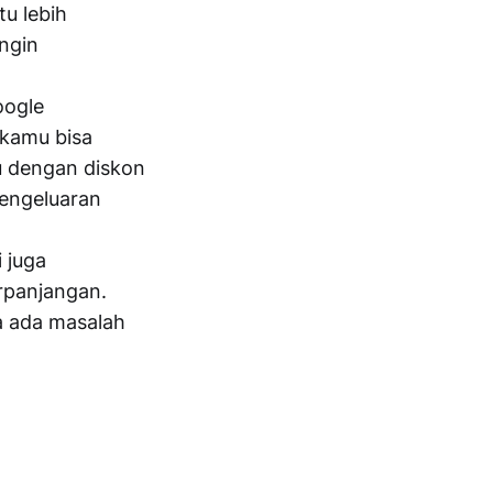
tu lebih
ngin
oogle
 kamu bisa
u dengan diskon
pengeluaran
 juga
panjangan.
a ada masalah