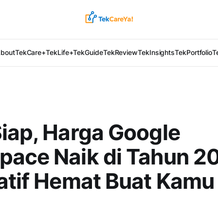
bout
TekCare+
TekLife+
TekGuide
TekReview
TekInsights
TekPortfolio
T
iap, Harga Google
ace Naik di Tahun 2
atif Hemat Buat Kamu