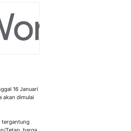
ggal 16 Januari
 akan dimulai
i tergantung
an/Tetap, harga