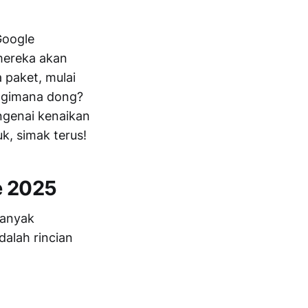
Google
mereka akan
 paket, mulai
, gimana dong?
engenai kenaikan
uk, simak terus!
e 2025
banyak
dalah rincian