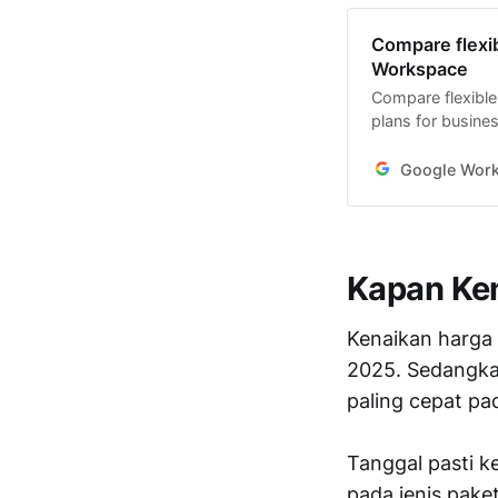
Compare flexib
Workspace
Compare flexible
plans for busines
Google Wor
Kapan Ken
Kenaikan harga 
2025. Sedangka
paling cepat pa
Tanggal pasti k
pada jenis pake