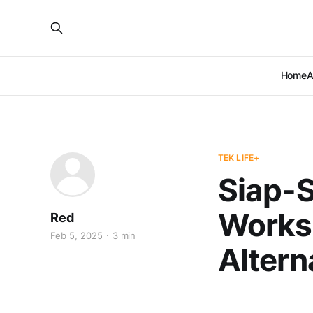
Home
A
TEK LIFE+
Siap-S
Worksp
Red
Feb 5, 2025
3 min
Altern