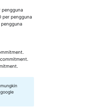
er pengguna
SD per pengguna
r pengguna
commitment.
a commitment.
mitment.
n mungkin
 google