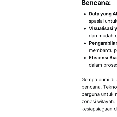
Bencana:
Data yang Ak
spasial untu
Visualisasi 
dan mudah d
Pengambilan
membantu pe
Efisiensi Bi
dalam proses
Gempa bumi di J
bencana. Tekno
berguna untuk 
zonasi wilayah.
kesiapsiagaan 