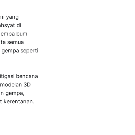
mi yang
hsyat di
 gempa bumi
kita semua
n gempa seperti
itigasi bencana
pemodelan 3D
an gempa,
t kerentanan.