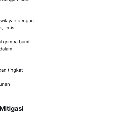
u wilayah dengan
, jenis
al gempa bumi
 dalam
an tingkat
gunan
Mitigasi