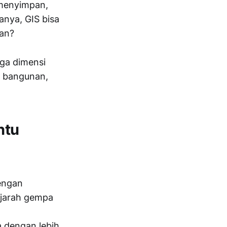
 menyimpan,
anya, GIS bisa
kan?
iga dimensi
al bangunan,
ntu
engan
ejarah gempa
 dengan lebih