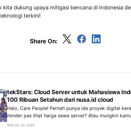
k kita dukung upaya mitigasi bencana di Indonesia d
knologi terkini!
Share On:
tekStars: Cloud Server untuk Mahasiswa In
100 Ribuan Setahun dari nusa.id cloud
Halo, Care People! Pernah punya ide proyek digital keren tapi langsung
minder pas lihat harga sewa server? Atau mungkin kam
kuliah yang butuh lingkungan testing online tapi bingun
RED
JUL 22, 2025
mana tanpa keluar banyak biaya? Tenang, kamu nggak s