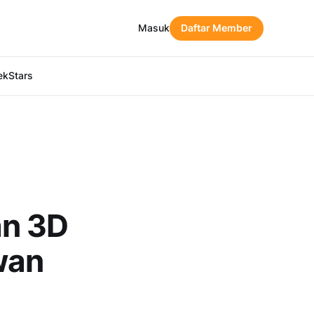
Masuk
Daftar Member
ekStars
an 3D
wan