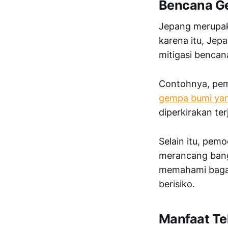
Bencana Ge
Jepang merupaka
karena itu, Je
mitigasi benca
Contohnya, pe
gempa bumi yang
diperkirakan te
Selain itu, pe
merancang bang
memahami bagai
berisiko.
Manfaat Te