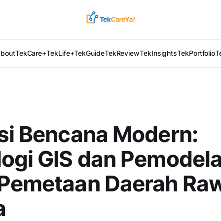
bout
TekCare+
TekLife+
TekGuide
TekReview
TekInsights
TekPortfolio
T
si Bencana Modern:
logi GIS dan Pemodel
 Pemetaan Daerah Ra
a