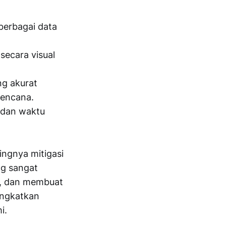
berbagai data
secara visual
ng akurat
bencana.
 dan waktu
ingnya mitigasi
ng sangat
o, dan membuat
ingkatkan
i.