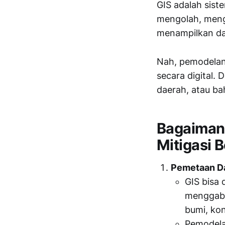
GIS adalah sis
mengolah, menga
menampilkan dat
Nah, pemodelan 
secara digital. 
daerah, atau ba
Bagaiman
Mitigasi
Pemetaan D
GIS bisa
menggabu
bumi, kon
Pemodela