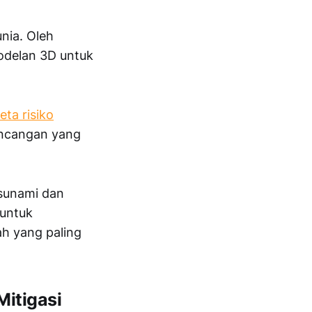
nia. Oleh
odelan 3D untuk
eta risiko
uncangan yang
tsunami dan
 untuk
h yang paling
itigasi