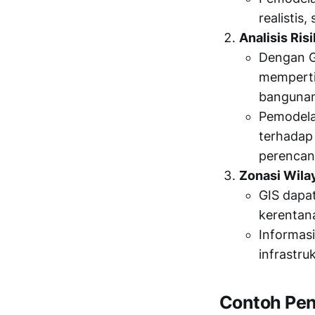
realistis
Analisis Risi
Dengan GI
memperti
bangunan,
Pemodela
terhadap
perencan
Zonasi Wila
GIS dapa
kerentan
Informas
infrastru
Contoh Pen