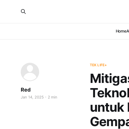
Home
A
TEK LIFE+
Mitiga
Tekno
Red
Jan 14, 2025
2 min
untuk
Gemp