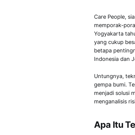
Care People, si
memporak-poran
Yogyakarta tah
yang cukup besa
betapa pentingn
Indonesia dan 
Untungnya, tekn
gempa bumi. Te
menjadi solusi
menganalisis ri
Apa Itu T