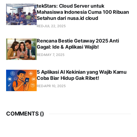
tekStars: Cloud Server untuk
Mahasiswa Indonesia Cuma 100 Ribuan
Setahun dari nusa.id cloud
RED
JUL 22, 2025
Rencana Bestie Getaway 2025 Anti
Gagal: Ide & Aplikasi Wajib!
RED
MAY 7, 2025
5 Aplikasi AI Kekinian yang Wajib Kamu
Coba Biar Hidup Gak Ribet!
RED
APR 10, 2025
COMMENTS (
)