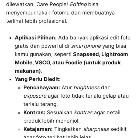
dilewatkan, Care People!
Editing
bisa
menyempurnakan fotomu dan membuatnya
terlihat lebih profesional.
Aplikasi Pilihan:
Ada banyak aplikasi edit foto
gratis dan powerful di
smartphone
yang bisa
kamu gunakan, seperti
Snapseed, Lightroom
Mobile, VSCO, atau Foodie (untuk produk
makanan)
.
Yang Perlu Diedit:
Pencahayaan:
Atur
brightness
dan
exposure
agar foto tidak terlalu gelap atau
terlalu terang.
Kontras:
Sesuaikan
kontras
agar detail
produk lebih menonjol.
Ketajaman:
Tingkatkan
sharpness
sedikit
agar foto terlihat lebih jelas.