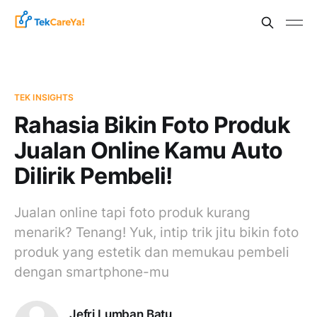
TEK INSIGHTS
Rahasia Bikin Foto Produk
Jualan Online Kamu Auto
Dilirik Pembeli!
Jualan online tapi foto produk kurang
menarik? Tenang! Yuk, intip trik jitu bikin foto
produk yang estetik dan memukau pembeli
dengan smartphone-mu
Jefri Lumban Batu