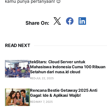
kamu punya pertanyaan! 😉
Share On:
READ NEXT
tekStars: Cloud Server untuk
Mahasiswa Indonesia Cuma 100 Ribuan
Setahun dari nusa.id cloud
RED
JUL 22, 2025
Rencana Bestie Getaway 2025 Anti
Gagal: Ide & Aplikasi Wajib!
RED
MAY 7, 2025