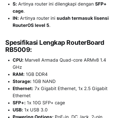
S:
Artinya router ini dilengkapi dengan
SFP+
cage
.
IN:
Artinya router ini
sudah termasuk lisensi
RouterOS level 5
.
Spesifikasi Lengkap RouterBoard
RB5009:
CPU:
Marvell Armada Quad-core ARMv8 1.4
GHz
RAM:
1GB DDR4
Storage:
1GB NAND
Ethernet:
7x Gigabit Ethernet, 1x 2.5 Gigabit
Ethernet
SFP+:
1x 10G SFP+ cage
USB:
1x USB 3.0
Powering Options:
PoE-in, DC Jack, 2-pin