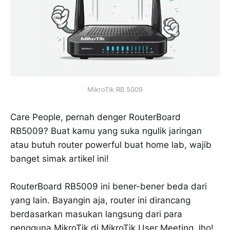
MikroTik RB 5009
Care People, pernah denger RouterBoard
RB5009? Buat kamu yang suka ngulik jaringan
atau butuh router powerful buat home lab, wajib
banget simak artikel ini!
RouterBoard RB5009 ini bener-bener beda dari
yang lain. Bayangin aja, router ini dirancang
berdasarkan masukan langsung dari para
pengguna MikroTik di MikroTik User Meeting, lho!