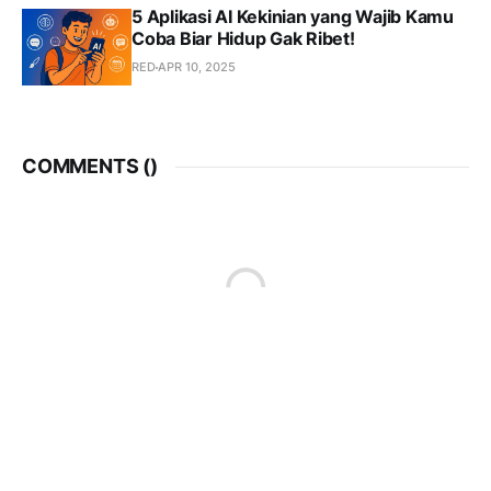
5 Aplikasi AI Kekinian yang Wajib Kamu
Coba Biar Hidup Gak Ribet!
RED
APR 10, 2025
COMMENTS (
)