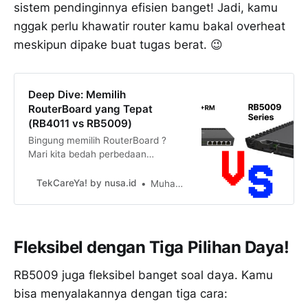
sistem pendinginnya efisien banget! Jadi, kamu
nggak perlu khawatir router kamu bakal overheat
meskipun dipake buat tugas berat. 😉
Deep Dive: Memilih
RouterBoard yang Tepat
(RB4011 vs RB5009)
Bingung memilih RouterBoard ?
Mari kita bedah perbedaan
mendalam antara tiga model
populer: RB4011, RB5009UG+S+IN,
TekCareYa! by nusa.id
Muhammad Rasya Nur Bayhaqi
dan RB5009UPr+S+IN
Fleksibel dengan Tiga Pilihan Daya!
RB5009 juga fleksibel banget soal daya. Kamu
bisa menyalakannya dengan tiga cara: