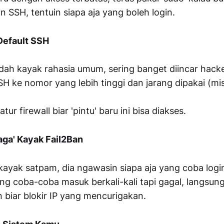
n SSH, tentuin siapa aja yang boleh login.
 Default SSH
udah kayak rahasia umum, sering banget diincar hacke
SH ke nomor yang lebih tinggi dan jarang dipakai (m
tur firewall biar 'pintu' baru ini bisa diakses.
aga' Kayak Fail2Ban
 kayak satpam, dia ngawasin siapa aja yang coba logi
ng coba-coba masuk berkali-kali tapi gagal, langsung 
n biar blokir IP yang mencurigakan.