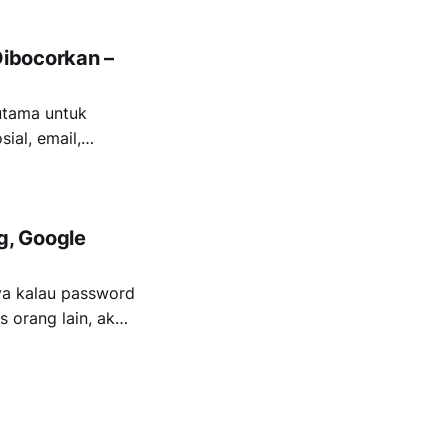
 biar
ibocorkan –
 utama untuk
ial, email,
sswordmu bisa
 dikenal
jika tidak segera
g, Google
ya kalau password
 orang lain, akun
ng di rekeningmu