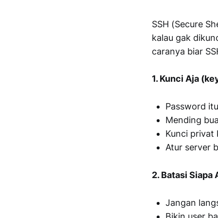
SSH (Secure Shel
kalau gak dikunc
caranya biar S
1. Kunci Aja (k
Password itu
Mending buat
Kunci privat
Atur server b
2. Batasi Siapa
Jangan langs
Bikin user b