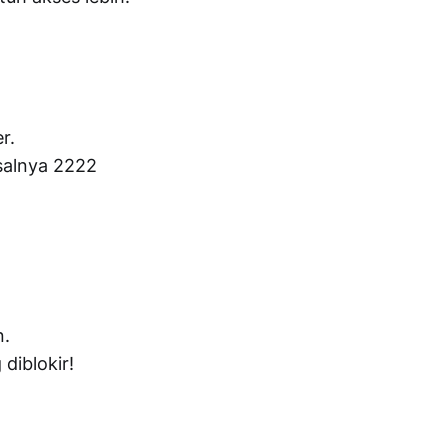
r.
isalnya 2222
n.
diblokir!