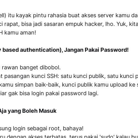
l) itu kayak pintu rahasia buat akses server kamu dar
i rapat, bisa jadi sasaran empuk hacker, lho. Yuk, kit
SH kamu aman!
ey based authentication), Jangan Pakai Password!
 rawan banget dibobol.
 pasangan kunci SSH: satu kunci publik, satu kunci p
 kamu simpan baik-baik, kunci publik kamu upload ke 
iar gak bisa login pakai password lagi.
 Aja yang Boleh Masuk
ung login sebagai root, bahaya!
aru dengan akses terbatas, terus pakai 'sudo' kalau bu