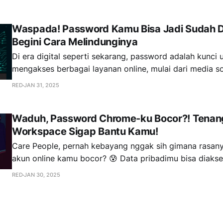
pensiun, semuanya ada di satu tempat. Praktis banget kan? Nah,
semua data penting kamu sebagai ASN tetap
Waspada! Password Kamu Bisa Jadi Sudah D
Begini Cara Melindunginya
Di era digital seperti sekarang, password adalah kunci
mengakses berbagai layanan online, mulai dari media sos
hingga rekening bank. Namun, tahukah kamu bahwa pa
RED
JAN 31, 2025
saja sudah dibocorkan tanpa kamu sadari? Fenomena ini
sebagai password compromise, dan bisa berakibat fatal 
Waduh, Password Chrome-ku Bocor?! Tenan
ditangani. Yuk, simak
Workspace Sigap Bantu Kamu!
Care People, pernah kebayang nggak sih gimana rasan
akun online kamu bocor? 😰 Data pribadimu bisa diakses
media sosialmu dibajak, atau yang lebih parah lagi, ua
RED
JAN 30, 2025
dikuras habis! 😱 Nah, kejadian ini disebut "password compromise", alias
password kamu udah ketahuan orang lain. Bisa