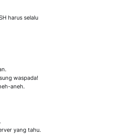
SH harus selalu
.
an.
ngsung waspada!
aneh-aneh.
.
rver yang tahu.