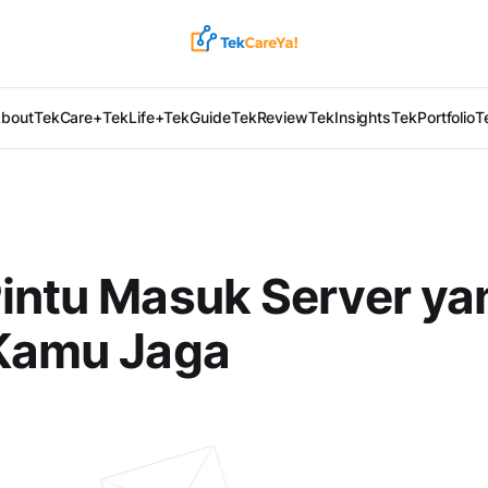
bout
TekCare+
TekLife+
TekGuide
TekReview
TekInsights
TekPortfolio
T
intu Masuk Server ya
 Kamu Jaga