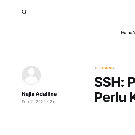
Home
A
TEK CARE+
SSH: P
Perlu
Najla Adelline
Sep 11, 2024
2 min