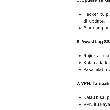
5. Update Teru
Hacker itu p
di-update.
Biar gampang
6. Awasi Log S
Rajin-rajin 
Kalau ada lo
Pakai alat m
7. VPN: Tambah
Kalau bisa, 
VPN itu kay