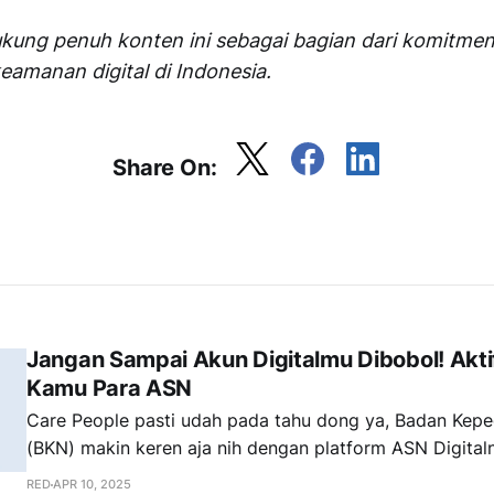
ukung penuh konten ini sebagai bagian dari komitme
amanan digital di Indonesia.
Share On:
Jangan Sampai Akun Digitalmu Dibobol! Akti
Kamu Para ASN
Care People pasti udah pada tahu dong ya, Badan Kep
(BKN) makin keren aja nih dengan platform ASN Digital
ASN, dari mulai rencana kebutuhan pegawai sampai nan
RED
APR 10, 2025