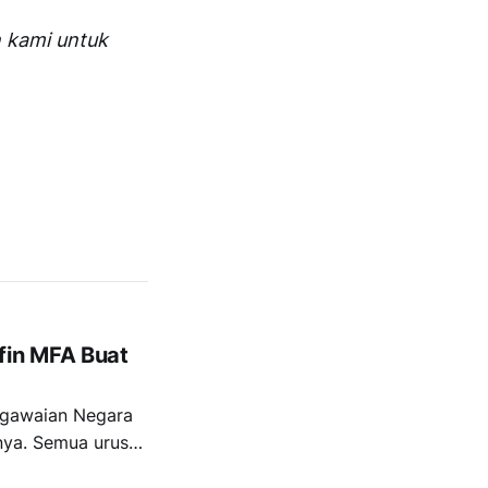
n kami untuk
fin MFA Buat
egawaian Negara
nya. Semua urusan
ti kalau udah