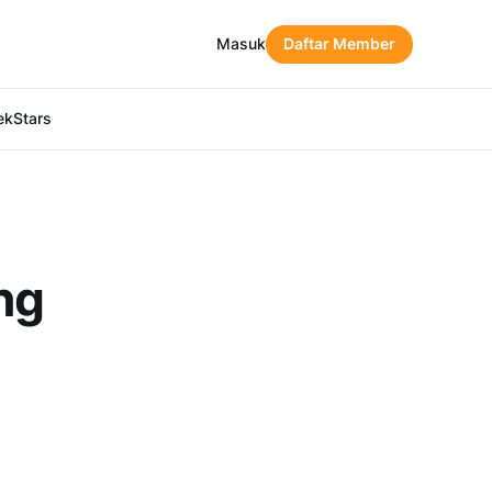
Masuk
Daftar Member
ekStars
ng