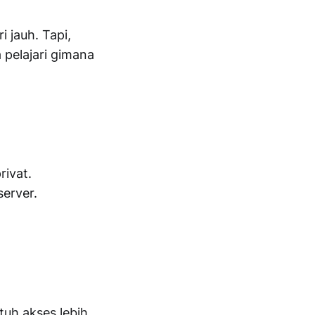
i jauh. Tapi,
a pelajari gimana
rivat.
server.
tuh akses lebih.