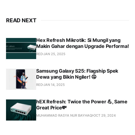
READ NEXT
Hex Refresh Mikrotik: Si Mungil yang
Makin Gahar dengan Upgrade Performa!
RED
JAN 25, 2025
Samsung Galaxy S25: Flagship Spek
Dewa yang Bikin Ngiler! 🤤
RED
JAN 14, 2025
hEX Refresh: Twice the Power 💪, Same
Great Price💸
MUHAMMAD RASYA NUR BAYHAQI
OCT 29, 2024